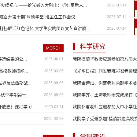
薪火续初心 ——拾光者入大别山：听红军后人...
2026-07-14
院召开第十期“厚德学堂”班主任工作会议
2026-07-14
打捞鲜活红色记忆 大学生实践团以文艺宣讲赓...
2026-07-14
科学研究
MORE+
选结果的公...
我院操菊华教授应邀参加第八届大
2026-06-01
校教师技能...
《光明日报》刊发我院祁君老师理
2026-03-06
反法西斯战...
我院金诗灿、谢盛老师两部学术著
2025-09-05
秋季学期第一...
我院李齐、王涛老师研究成果在《福
2025-09-05
放史》课程学习...
我院祁君老师应邀参加大中小学社
2025-03-11
我院学子受邀参加“桂滇黔边高校党
2025-03-08
学科建设