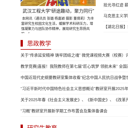
1
2
3
4
5
拾光寻红迹 
武汉工程大学“研途趣动，聚力同行”
马克思主义学
本网讯（通讯员 张璐 杨嘉颖 摄影 董倩莉）为丰
研究生趣味运动会圆满落幕
富研究生校园文化生活，缓解学术科研压力，增
【湖北日报】
强凝聚力与团队协作精神，展现研究生昂扬风
貌，5...
思政教学
关于“传承延安精神 铸牢团结之魂” 微党课视频大赛（校赛）评
教学竞赛|喜报！我院教师在第七届“匠心筑梦 领航未来” 全国高
中国近现代史纲要教研室集体收看“纪念中国人民抗日战争暨世界
“习近平新时代中国特色社会主义思想概论”教研室开展2025年
关于2025年春《社会主义发展史》、《新中国史》、《改革开
“习概”教研室开展新学期工作布置会及集体备课会
研究生教育